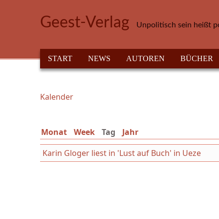
Direkt zum Inhalt
Geest-Verlag
Unpolitisch sein heißt p
HAUPTMENÜ
START
NEWS
AUTOREN
BÜCHER
Kalender
Sie sind hier
Monat
Week
Tag
(aktiver Reiter)
Jahr
Karin Gloger liest in 'Lust auf Buch' in Ueze