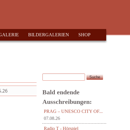
GALERIE
BILDERGALERIEN
SHOP
Suche
Suchformular
5.26
Bald endende
Ausschreibungen:
PRAG – UNESCO CITY OF...
07.08.26
Radio T - Hörspiel