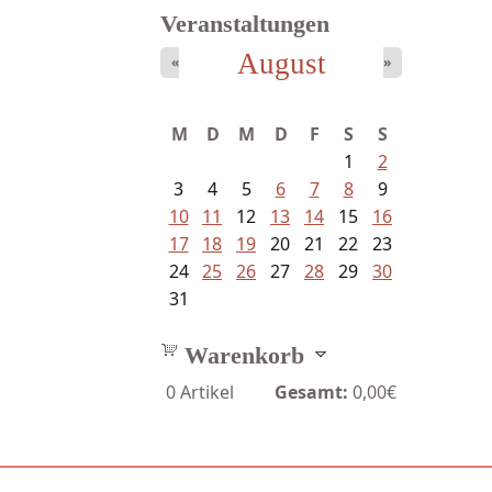
Veranstaltungen
August
«
»
Goetze, Christina - Ade, du
M
D
M
D
F
S
S
schöne...
1
2
3
4
5
6
7
8
9
10
11
12
13
14
15
16
17
18
19
20
21
22
23
24
25
26
27
28
29
30
31
Warenkorb
0
Artikel
Gesamt:
0,00€