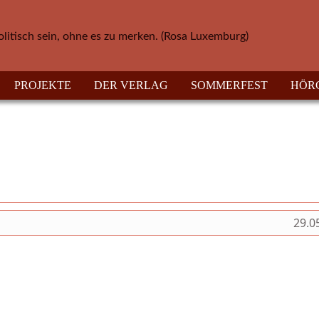
olitisch sein, ohne es zu merken. (Rosa Luxemburg)
PROJEKTE
DER VERLAG
SOMMERFEST
HÖR
29.0