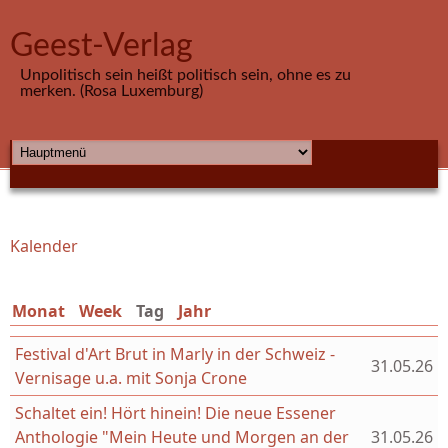
Direkt zum Inhalt
Geest-Verlag
Unpolitisch sein heißt politisch sein, ohne es zu
merken. (Rosa Luxemburg)
HAUPTMENÜ
Kalender
Sie sind hier
Monat
Week
Tag
(aktiver Reiter)
Jahr
Festival d'Art Brut in Marly in der Schweiz -
31.05.26
Vernisage u.a. mit Sonja Crone
Schaltet ein! Hört hinein! Die neue Essener
Anthologie "Mein Heute und Morgen an der
31.05.26