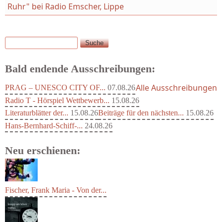
Ruhr" bei Radio Emscher, Lippe
Suche
Suchformular
Bald endende Ausschreibungen:
Alle Ausschreibungen
PRAG – UNESCO CITY OF...
07.08.26
Radio T - Hörspiel Wettbewerb...
15.08.26
Literaturblätter der...
15.08.26
Beiträge für den nächsten...
15.08.26
Hans-Bernhard-Schiff-...
24.08.26
Neu erschienen:
Fischer, Frank Maria - Von der...