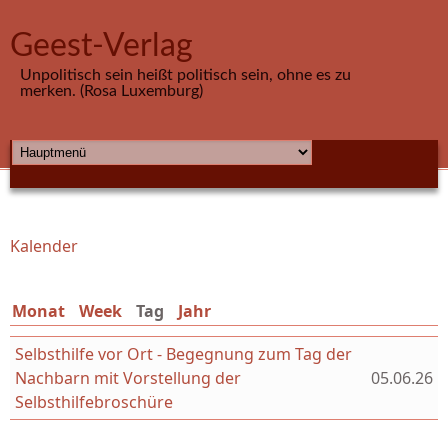
Direkt zum Inhalt
Geest-Verlag
Unpolitisch sein heißt politisch sein, ohne es zu
merken. (Rosa Luxemburg)
HAUPTMENÜ
Kalender
Sie sind hier
Monat
Week
Tag
(aktiver Reiter)
Jahr
Selbsthilfe vor Ort - Begegnung zum Tag der
Nachbarn mit Vorstellung der
05.06.26
Selbsthilfebroschüre