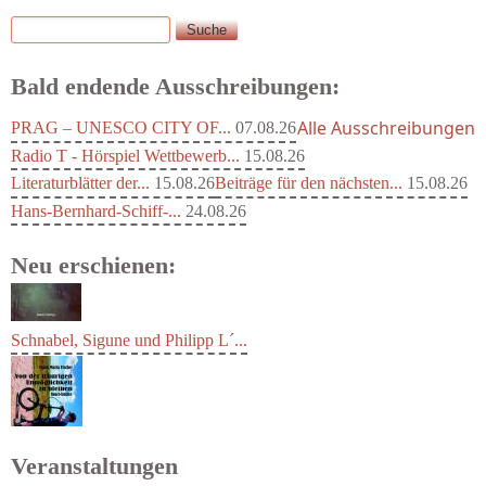
Suche
Suchformular
Bald endende Ausschreibungen:
Alle Ausschreibungen
PRAG – UNESCO CITY OF...
07.08.26
Radio T - Hörspiel Wettbewerb...
15.08.26
Literaturblätter der...
15.08.26
Beiträge für den nächsten...
15.08.26
Hans-Bernhard-Schiff-...
24.08.26
Neu erschienen:
Schnabel, Sigune und Philipp L´...
Veranstaltungen