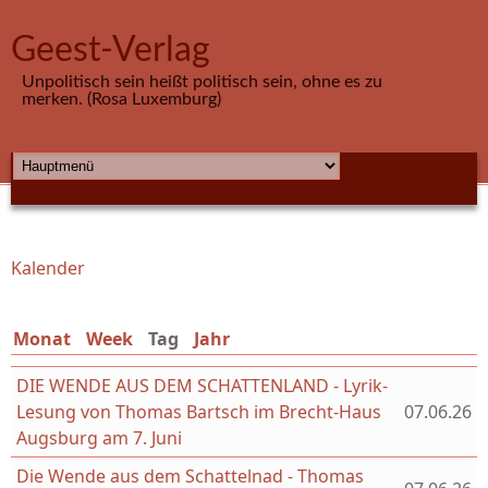
Direkt zum Inhalt
Geest-Verlag
Unpolitisch sein heißt politisch sein, ohne es zu
merken. (Rosa Luxemburg)
HAUPTMENÜ
Kalender
Sie sind hier
Monat
Week
Tag
(aktiver Reiter)
Jahr
DIE WENDE AUS DEM SCHATTENLAND - Lyrik-
Lesung von Thomas Bartsch im Brecht-Haus
07.06.26
Augsburg am 7. Juni
Die Wende aus dem Schattelnad - Thomas