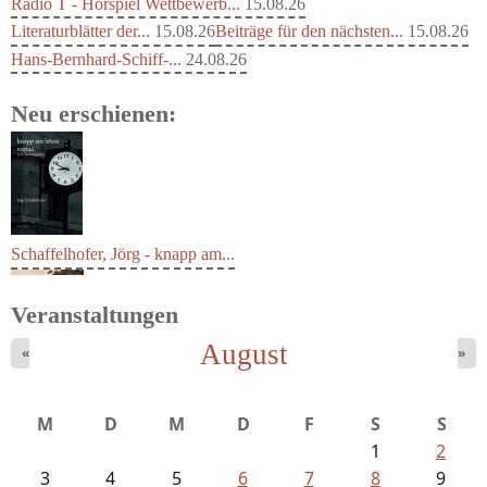
Radio T - Hörspiel Wettbewerb...
15.08.26
Literaturblätter der...
15.08.26
Beiträge für den nächsten...
15.08.26
Hans-Bernhard-Schiff-...
24.08.26
Neu erschienen:
Schaffelhofer, Jörg - knapp am...
Veranstaltungen
August
«
»
M
D
M
D
F
S
S
1
2
3
4
5
6
7
8
9