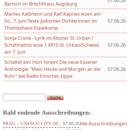
07.06.26
Bartsch im Brechthaus Augsburg
Marlies Kalbhenn und Ralf Kapries lesen am
So., 7. Juni Texte jüdischer Dichterinnen im
07.06.26
Thomashaus Espelkamp
Sonja Crone - Lyrik im Kloster St. Urban /
Schafmattstrasse 1 4915 St. Urban/Schweiz
07.06.26
am 7. Juni
Schaltet ein! Hört hinein! Die neue Essener
Anthologie "Mein Heute und Morgen an der
07.06.26
Ruhr" bei Radio Emscher, Lippe
Suche
Suchformular
Bald endende Ausschreibungen:
Alle Ausschreibungen
PRAG – UNESCO CITY OF...
07.08.26