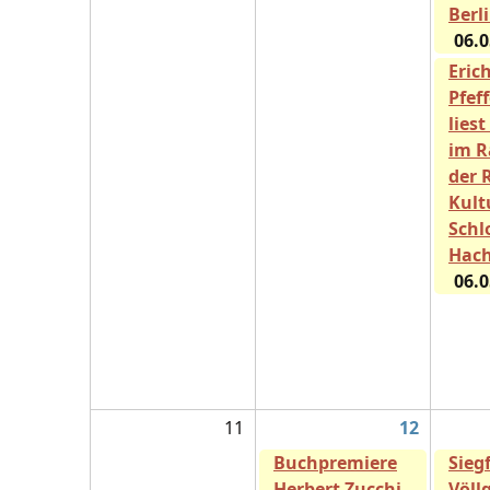
Berl
06.0
Eric
Pfef
liest
im 
der 
Kult
Schl
Hach
06.0
11
12
Buchpremiere
Sieg
Herbert Zucchi -
Völlg