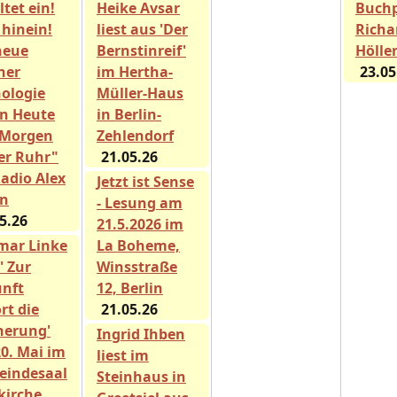
ltet ein!
Heike Avsar
Buch
 hinein!
liest aus 'Der
Richa
neue
Bernstinreif'
Hölle
ner
im Hertha-
23.05
ologie
Müller-Haus
n Heute
in Berlin-
 Morgen
Zehlendorf
er Ruhr"
21.05.26
Radio Alex
Jetzt ist Sense
in
- Lesung am
5.26
21.5.2026 im
mar Linke
La Boheme,
 ' Zur
Winsstraße
nft
12, Berlin
rt die
21.05.26
nerung'
Ingrid Ihben
0. Mai im
liest im
indesaal
Steinhaus in
kirche