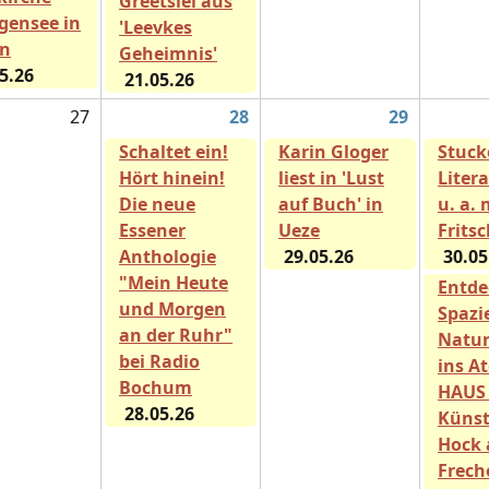
Greetsiel aus
igensee in
'Leevkes
in
Geheimnis'
5.26
21.05.26
27
28
29
Schaltet ein!
Karin Gloger
Stuck
Hört hinein!
liest in 'Lust
Liter
Die neue
auf Buch' in
u. a. 
Essener
Ueze
Frits
Anthologie
29.05.26
30.05
"Mein Heute
Entde
und Morgen
Spazi
an der Ruhr"
Natur
bei Radio
ins A
Bochum
HAUS 
28.05.26
Künst
Hock 
Frech