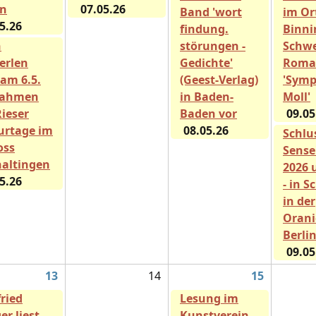
in
07.05.26
Band 'wort
im O
5.26
findung.
Binni
h
störungen -
Schwe
ferlen
Gedichte'
Roma
 am 6.5.
(Geest-Verlag)
'Symp
Rahmen
in Baden-
Moll'
Rieser
Baden vor
09.05
urtage im
08.05.26
Schlu
oss
Sense
altingen
2026 
5.26
- in 
in der
Orani
Berli
09.05
13
14
15
fried
Lesung im
er liest
Kunstverein