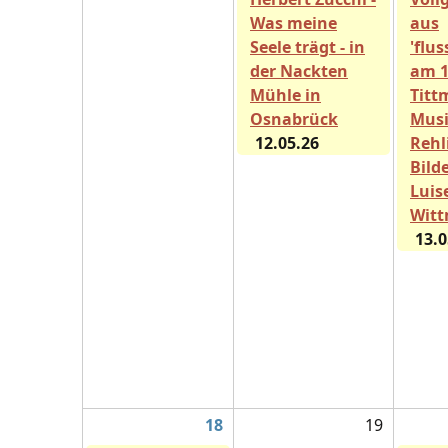
Was meine
aus
Seele trägt - in
'flu
der Nackten
am 1
Mühle in
Titt
Osnabrück
Musi
12.05.26
Rehl
Bild
Luis
Wit
13.0
18
19