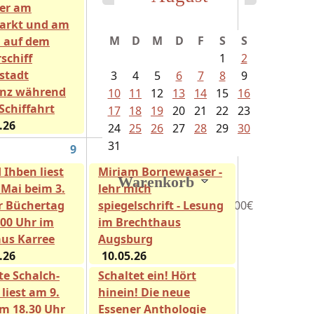
er am
arkt und am
M
D
M
D
F
S
S
i auf dem
schiff
1
2
stadt
3
4
5
6
7
8
9
nz während
10
11
12
13
14
15
16
Schiffahrt
17
18
19
20
21
22
23
.26
24
25
26
27
28
29
30
31
9
10
 Ihben liest
Miriam Bornewaaser -
Warenkorb
 Mai beim 3.
lehr mich
 Büchertag
spiegelschrift - Lesung
0
Artikel
Gesamt:
0,00€
.00 Uhr im
im Brechthaus
us Karree
Augsburg
.26
10.05.26
te Schalch-
Schaltet ein! Hört
liest am 9.
hinein! Die neue
m 18.30 Uhr
Essener Anthologie