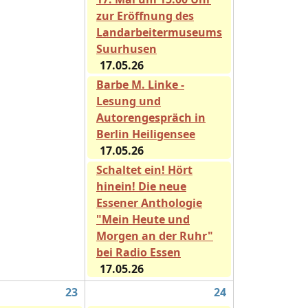
zur Eröffnung des
Landarbeitermuseums
Suurhusen
17.05.26
Barbe M. Linke -
Lesung und
Autorengespräch in
Berlin Heiligensee
17.05.26
Schaltet ein! Hört
hinein! Die neue
Essener Anthologie
"Mein Heute und
Morgen an der Ruhr"
bei Radio Essen
17.05.26
23
24