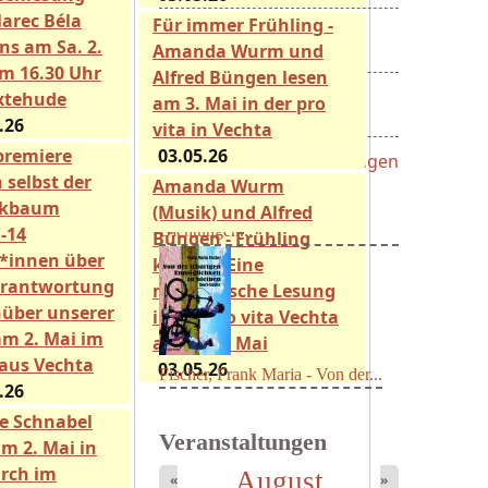
arec Béla
Für immer Frühling -
Beiträge für den nächsten...
ns am Sa. 2.
Amanda Wurm und
15.08.26
m 16.30 Uhr
Alfred Büngen lesen
Hans-Bernhard-Schiff-...
xtehude
am 3. Mai in der pro
24.08.26
.26
vita in Vechta
premiere
03.05.26
Alle Ausschreibungen
 selbst der
Amanda Wurm
ikbaum
(Musik) und Alfred
Neu erschienen:
'-14
Büngen - Frühling
*innen über
kommt. Eine
erantwortung
musikalische Lesung
über unserer
in der pro vita Vechta
am 2. Mai im
am So, 3. Mai
Mayer König, Wolfgang -
aus Vechta
03.05.26
Dichtungen...
.26
e Schnabel
Veranstaltungen
am 2. Mai in
irch im
August
«
»