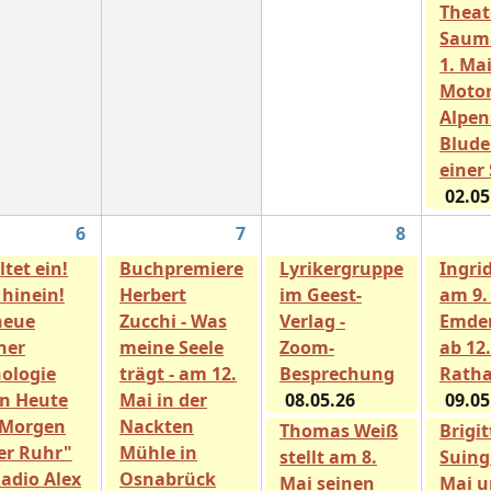
Theat
Saum
1. Ma
Motor
Alpen
Blude
einer 
02.05
6
7
8
ltet ein!
Buchpremiere
Lyrikergruppe
Ingrid
 hinein!
Herbert
im Geest-
am 9.
neue
Zucchi - Was
Verlag -
Emder
ner
meine Seele
Zoom-
ab 12
ologie
trägt - am 12.
Besprechung
Ratha
n Heute
Mai in der
08.05.26
09.05
 Morgen
Nackten
Thomas Weiß
Brigit
er Ruhr"
Mühle in
stellt am 8.
Suing 
Radio Alex
Osnabrück
Mai seinen
Mai u