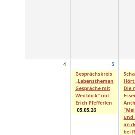
4
5
Gesprächskreis
Scha
„Lebensthemen
Hört
Gespräche mit
Die 
Weitblick“ mit
Esse
Erich Pfefferlen
Anth
05.05.26
"Mei
und
an d
bei 