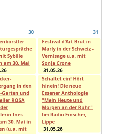
30
31
enborstler
Festival d'Art Brut in
aturgespräche
Marly in der Schweiz -
mit Sybille
Vernisage u.a. mit
ch am 30. Mai
Sonja Crone
.26
31.05.26
cker-
Schaltet ein! Hört
ergang in den
hinein! Die neue
-Garten und
Essener Anthologie
telier ROSA
"Mein Heute und
der
Morgen an der Ruhr"
lerin Ines
bei Radio Emscher,
am 30. Mai in
Lippe
en (u.a. mit
31.05.26