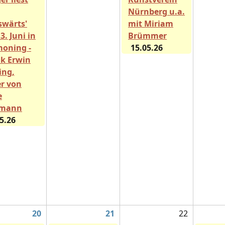
Nürnberg u.a.
sswärts'
mit Miriam
3. Juni in
Brümmer
moning -
15.05.26
k Erwin
ing,
er von
e
tmann
5.26
20
21
22