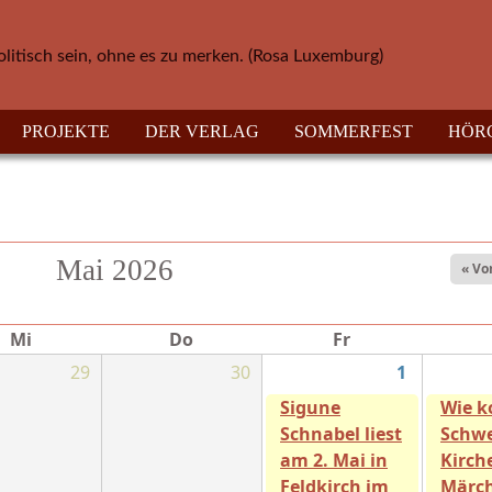
olitisch sein, ohne es zu merken. (Rosa Luxemburg)
PROJEKTE
DER VERLAG
SOMMERFEST
HÖR
Mai 2026
« Vo
Mi
Do
Fr
29
30
1
Sigune
Wie 
Schnabel liest
Schwe
am 2. Mai in
Kirch
Feldkirch im
Märc