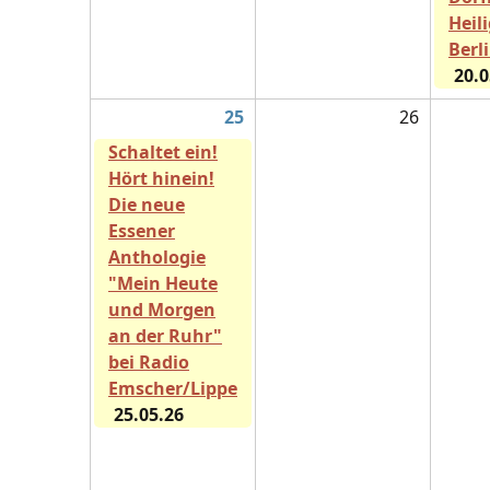
Heil
Berl
20.0
25
26
Schaltet ein!
Hört hinein!
Die neue
Essener
Anthologie
"Mein Heute
und Morgen
an der Ruhr"
bei Radio
Emscher/Lippe
25.05.26