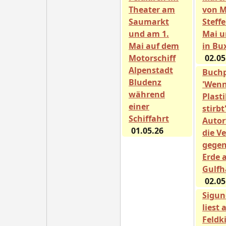
Theater am
von M
Saumarkt
Steffe
und am 1.
Mai u
Mai auf dem
in Bu
Motorschiff
02.05
Alpenstadt
Buch
Bludenz
'Wenn
während
Plast
einer
stirbt
Schiffahrt
Autor
01.05.26
die V
gegen
Erde 
Gulfh
02.05
Sigun
liest 
Feldk