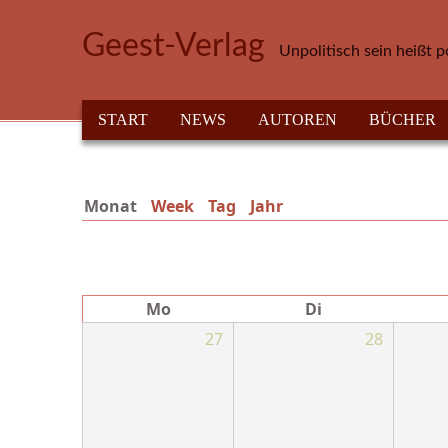
Direkt zum Inhalt
Geest-Verlag
Unpolitisch sein heißt p
HAUPTMENÜ
START
NEWS
AUTOREN
BÜCHER
Monat
(aktiver Reiter)
Week
Tag
Jahr
Mo
Di
27
28