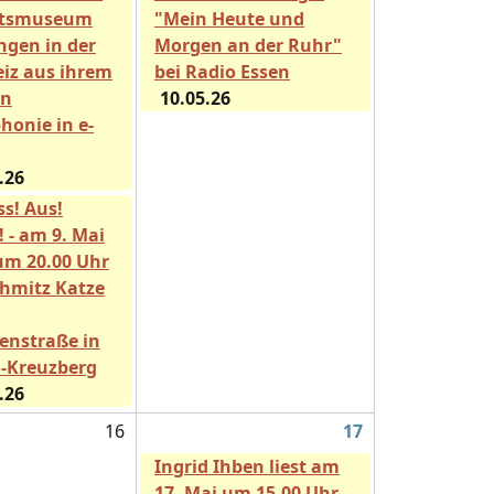
rtsmuseum
"Mein Heute und
ngen in der
Morgen an der Ruhr"
iz aus ihrem
bei Radio Essen
n
10.05.26
honie in e-
.26
ss! Aus!
! - am 9. Mai
um 20.00 Uhr
Schmitz Katze
enstraße in
n-Kreuzberg
.26
16
17
Ingrid Ihben liest am
17. Mai um 15.00 Uhr