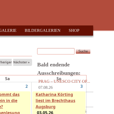
GALERIE
BILDERGALERIEN
SHOP
Suche
Suchformular
rheriger
Nächster »
Bald endende
Ausschreibungen:
Sa
So
PRAG – UNESCO CITY OF...
2
3
07.08.26
kommt das
Katharina Körting
Radio T - Hörspiel
in in die
liest im Brechthaus
Wettbewerb...
15.08.26
e?
Augsburg
Literaturblätter der...
15.08.26
henlesung
03.05.26