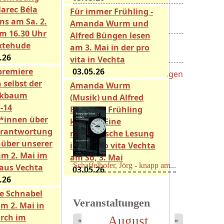
arec Béla
Für immer Frühling -
Beiträge für den nächsten...
ns am Sa. 2.
Amanda Wurm und
15.08.26
m 16.30 Uhr
Alfred Büngen lesen
Hans-Bernhard-Schiff-...
xtehude
am 3. Mai in der pro
24.08.26
.26
vita in Vechta
premiere
03.05.26
Alle Ausschreibungen
 selbst der
Amanda Wurm
ikbaum
(Musik) und Alfred
Neu erschienen:
Mayer König, Wolfgang -
'-14
Büngen - Frühling
Dichtungen...
*innen über
kommt. Eine
erantwortung
musikalische Lesung
über unserer
in der pro vita Vechta
am 2. Mai im
am So, 3. Mai
aus Vechta
03.05.26
.26
Schaffelhofer, Jörg - knapp am...
e Schnabel
Veranstaltungen
am 2. Mai in
irch im
August
«
»