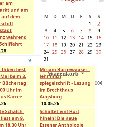
er am
arkt und am
M
D
M
D
F
S
S
i auf dem
schiff
1
2
stadt
3
4
5
6
7
8
9
nz während
10
11
12
13
14
15
16
Schiffahrt
17
18
19
20
21
22
23
.26
24
25
26
27
28
29
30
31
9
10
 Ihben liest
Miriam Bornewaaser -
Warenkorb
 Mai beim 3.
lehr mich
 Büchertag
spiegelschrift - Lesung
0
Artikel
Gesamt:
0,00€
.00 Uhr im
im Brechthaus
us Karree
Augsburg
.26
10.05.26
te Schalch-
Schaltet ein! Hört
liest am 9.
hinein! Die neue
m 18.30 Uhr
Essener Anthologie