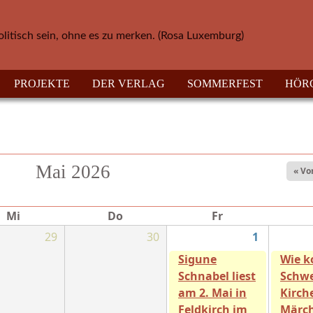
olitisch sein, ohne es zu merken. (Rosa Luxemburg)
PROJEKTE
DER VERLAG
SOMMERFEST
HÖR
Mai 2026
« Vo
Mi
Do
Fr
29
30
1
Sigune
Wie 
Schnabel liest
Schwe
am 2. Mai in
Kirch
Feldkirch im
Märc