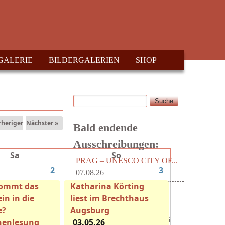
GALERIE
BILDERGALERIEN
SHOP
Suche
Suchformular
rheriger
Nächster »
Bald endende
Ausschreibungen:
Sa
So
PRAG – UNESCO CITY OF...
2
3
07.08.26
kommt das
Katharina Körting
Radio T - Hörspiel
in in die
liest im Brechthaus
Wettbewerb...
15.08.26
e?
Augsburg
Literaturblätter der...
15.08.26
henlesung
03.05.26