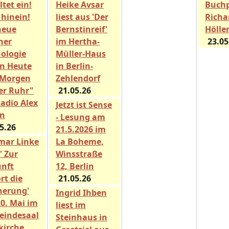
ltet ein!
Heike Avsar
Buch
 hinein!
liest aus 'Der
Richa
neue
Bernstinreif'
Hölle
ner
im Hertha-
23.05
ologie
Müller-Haus
n Heute
in Berlin-
 Morgen
Zehlendorf
er Ruhr"
21.05.26
Radio Alex
Jetzt ist Sense
in
- Lesung am
5.26
21.5.2026 im
mar Linke
La Boheme,
 ' Zur
Winsstraße
nft
12, Berlin
rt die
21.05.26
nerung'
Ingrid Ihben
0. Mai im
liest im
indesaal
Steinhaus in
kirche