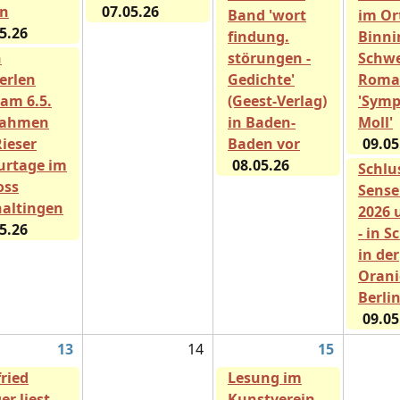
in
07.05.26
Band 'wort
im O
5.26
findung.
Binni
h
störungen -
Schwe
ferlen
Gedichte'
Roma
 am 6.5.
(Geest-Verlag)
'Symp
Rahmen
in Baden-
Moll'
Rieser
Baden vor
09.05
urtage im
08.05.26
Schlu
oss
Sense
altingen
2026 
5.26
- in 
in der
Orani
Berli
09.05
13
14
15
fried
Lesung im
er liest
Kunstverein