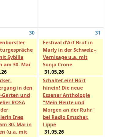
30
31
enborstler
Festival d'Art Brut in
aturgespräche
Marly in der Schweiz -
mit Sybille
Vernisage u.a. mit
ch am 30. Mai
Sonja Crone
.26
31.05.26
cker-
Schaltet ein! Hört
ergang in den
hinein! Die neue
-Garten und
Essener Anthologie
telier ROSA
"Mein Heute und
der
Morgen an der Ruhr"
lerin Ines
bei Radio Emscher,
am 30. Mai in
Lippe
en (u.a. mit
31.05.26