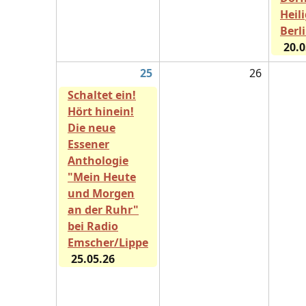
Heil
Berl
20.0
25
26
Schaltet ein!
Hört hinein!
Die neue
Essener
Anthologie
"Mein Heute
und Morgen
an der Ruhr"
bei Radio
Emscher/Lippe
25.05.26