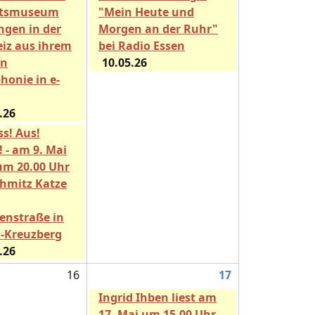
rtsmuseum
"Mein Heute und
ngen in der
Morgen an der Ruhr"
iz aus ihrem
bei Radio Essen
n
10.05.26
honie in e-
.26
ss! Aus!
! - am 9. Mai
um 20.00 Uhr
Schmitz Katze
enstraße in
n-Kreuzberg
.26
16
17
Ingrid Ihben liest am
17. Mai um 15.00 Uhr