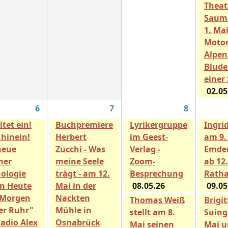
Theat
Saum
1. Ma
Motor
Alpen
Blude
einer 
02.05
6
7
8
ltet ein!
Buchpremiere
Lyrikergruppe
Ingrid
 hinein!
Herbert
im Geest-
am 9.
neue
Zucchi - Was
Verlag -
Emder
ner
meine Seele
Zoom-
ab 12
ologie
trägt - am 12.
Besprechung
Ratha
n Heute
Mai in der
08.05.26
09.05
 Morgen
Nackten
Thomas Weiß
Brigit
er Ruhr"
Mühle in
stellt am 8.
Suing 
Radio Alex
Osnabrück
Mai seinen
Mai u