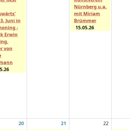
Nürnberg u.a.
sswärts'
mit Miriam
3. Juni in
Brümmer
moning -
15.05.26
k Erwin
ing,
er von
e
tmann
5.26
20
21
22