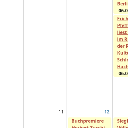
Berl
06.0
Eric
Pfef
liest
im 
der 
Kult
Schl
Hach
06.0
11
12
Buchpremiere
Sieg
Herbert Zucchi -
Völlg