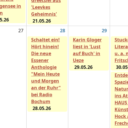
Greetsiel aus
igensee in
'Leevkes
in
Geheimnis'
5.26
21.05.26
27
28
29
Schaltet ein!
Karin Gloger
Stuck
Hört hinein!
liest in 'Lust
Liter
Die neue
auf Buch' in
u. a. 
Essener
Ueze
Frits
Anthologie
29.05.26
30.05
"Mein Heute
Entde
und Morgen
Spazi
an der Ruhr"
Natur
bei Radio
ins A
Bochum
HAUS 
28.05.26
Künst
Hock 
Frech