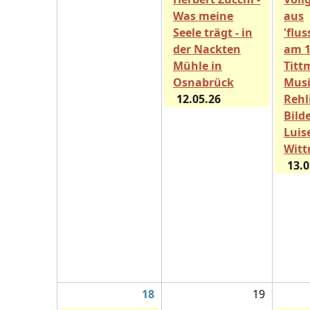
Was meine
aus
Seele trägt - in
'flu
der Nackten
am 1
Mühle in
Titt
Osnabrück
Musi
12.05.26
Rehl
Bild
Luis
Wit
13.0
18
19