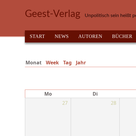
Direkt zum Inhalt
Geest-Verlag
Unpolitisch sein heißt p
HAUPTMENÜ
START
NEWS
AUTOREN
BÜCHER
Monat
(aktiver Reiter)
Week
Tag
Jahr
Mo
Di
27
28