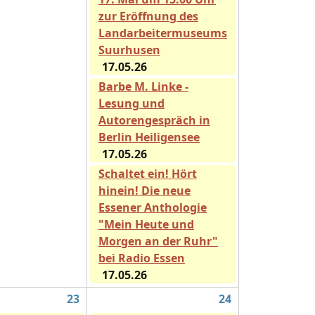
zur Eröffnung des
Landarbeitermuseums
Suurhusen
17.05.26
Barbe M. Linke -
Lesung und
Autorengespräch in
Berlin Heiligensee
17.05.26
Schaltet ein! Hört
hinein! Die neue
Essener Anthologie
"Mein Heute und
Morgen an der Ruhr"
bei Radio Essen
17.05.26
23
24