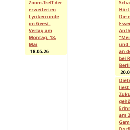
Zoom-Treff der
Scha
erweiterten
Hört
Lyrikerrunde
Die 
im Geest-
Esse
Verlag am
Anth
Montag, 18.
"Mei
Mai
und
18.05.26
an d
bei 
Berl
20.0
Diet
liest
Zuku
gehö
Erin
am 2
Geme
Dorf