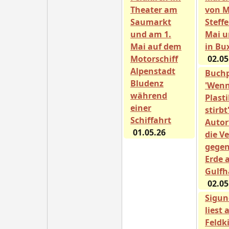
Theater am
von M
Saumarkt
Steffe
und am 1.
Mai u
Mai auf dem
in Bu
Motorschiff
02.05
Alpenstadt
Buch
Bludenz
'Wenn
während
Plast
einer
stirbt
Schiffahrt
Autor
01.05.26
die V
gegen
Erde 
Gulfh
02.05
Sigun
liest 
Feldk