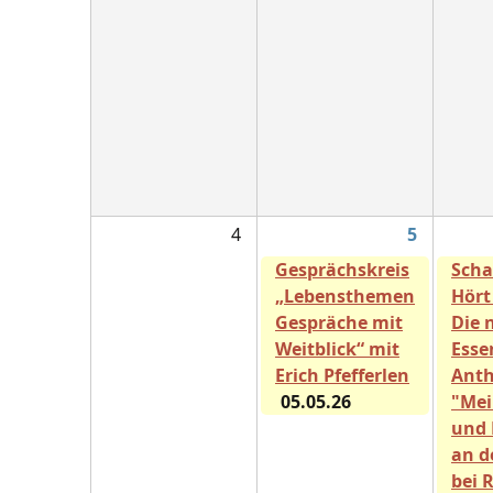
4
5
Gesprächskreis
Scha
„Lebensthemen
Hört
Gespräche mit
Die 
Weitblick“ mit
Esse
Erich Pfefferlen
Anth
05.05.26
"Mei
und
an d
bei 