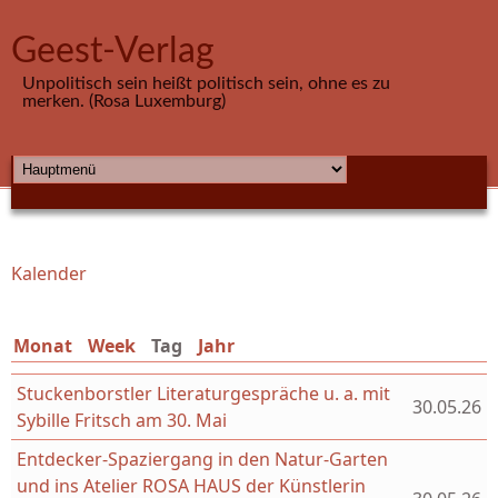
Direkt zum Inhalt
Geest-Verlag
Unpolitisch sein heißt politisch sein, ohne es zu
merken. (Rosa Luxemburg)
HAUPTMENÜ
Kalender
Sie sind hier
Monat
Week
Tag
(aktiver Reiter)
Jahr
Stuckenborstler Literaturgespräche u. a. mit
30.05.26
Sybille Fritsch am 30. Mai
Entdecker-Spaziergang in den Natur-Garten
und ins Atelier ROSA HAUS der Künstlerin