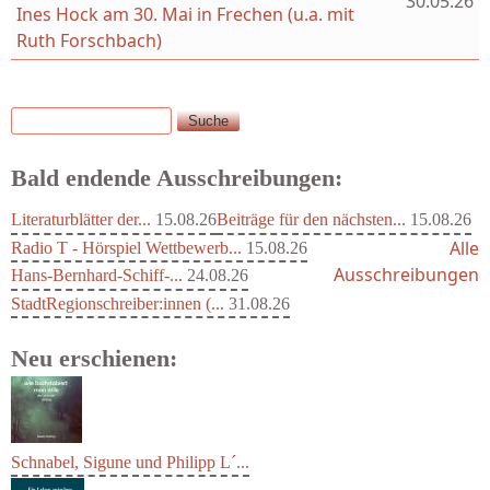
30.05.26
Ines Hock am 30. Mai in Frechen (u.a. mit
Ruth Forschbach)
Suche
Suchformular
Bald endende Ausschreibungen:
Literaturblätter der...
15.08.26
Beiträge für den nächsten...
15.08.26
Alle
Radio T - Hörspiel Wettbewerb...
15.08.26
Ausschreibungen
Hans-Bernhard-Schiff-...
24.08.26
StadtRegionschreiber:innen (...
31.08.26
Neu erschienen: