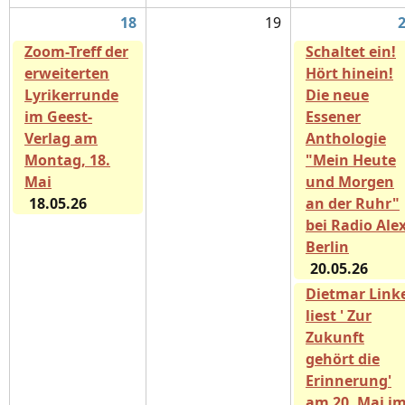
18
19
Zoom-Treff der
Schaltet ein!
erweiterten
Hört hinein!
Lyrikerrunde
Die neue
im Geest-
Essener
Verlag am
Anthologie
Montag, 18.
"Mein Heute
Mai
und Morgen
18.05.26
an der Ruhr"
bei Radio Ale
Berlin
20.05.26
Dietmar Link
liest ' Zur
Zukunft
gehört die
Erinnerung'
am 20. Mai i