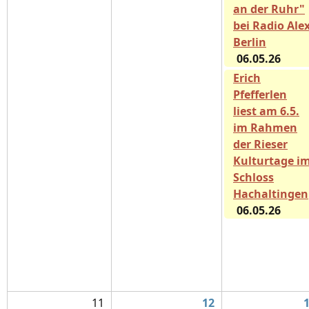
an der Ruhr"
bei Radio Ale
Berlin
06.05.26
Erich
Pfefferlen
liest am 6.5.
im Rahmen
der Rieser
Kulturtage i
Schloss
Hachaltingen
06.05.26
11
12