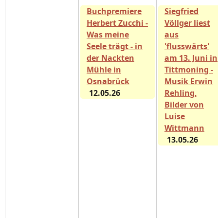
Buchpremiere
Siegfried
Herbert Zucchi -
Völlger liest
Was meine
aus
Seele trägt - in
'flusswärts'
der Nackten
am 13. Juni in
Mühle in
Tittmoning -
Osnabrück
Musik Erwin
12.05.26
Rehling,
Bilder von
Luise
Wittmann
13.05.26