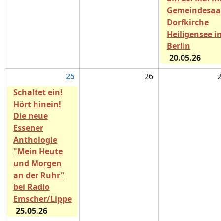
Gemeindesaa
Dorfkirche
Heiligensee i
Berlin
20.05.26
25
26
Schaltet ein!
Hört hinein!
Die neue
Essener
Anthologie
"Mein Heute
und Morgen
an der Ruhr"
bei Radio
Emscher/Lippe
25.05.26