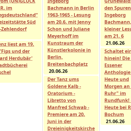
vom (UN)GLÜCK
Ingeborg
Grunewald:
 R. im
Bachmann in Berlin
den Spuren
egsdeutschland“
1963-1965 - Lesung
Ingeborg
eizeitstätte Süd
am 20.6. mit Jenny
Bachmann,
n-Zehlendorf
Schon und Juliane
kleiner Les
Meyerhoff im
am 21. 6
Kunstraum der
21.06.26
nz liest am 19.
Künstlerkolonie in
 'Fips und der
Schaltet ei
Berlin,
ard Herdubär'
hinein! Die
Breitenbachplatz
tadtbücherei
Essener
20.06.26
chel
Anthologie
Der Tanz ums
Heute und
Goldene Kalb -
Morgen an 
Oratorium -
Ruhr" im
Libretto von
Rundfunk! 
Manfred Schwab -
Heute bei 
Premiere am 20.
Bochum
Juni in der
21.06.26
Dreieinigkeitskirche