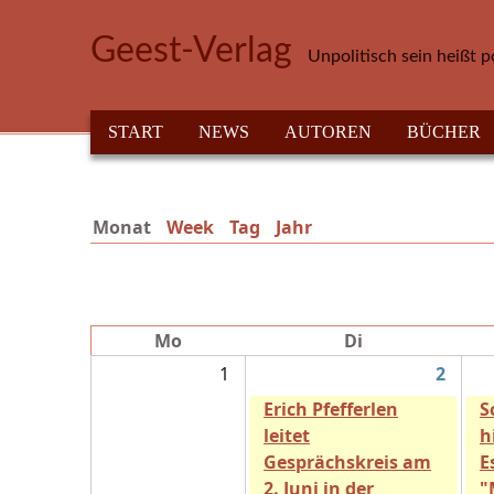
Direkt zum Inhalt
Geest-Verlag
Unpolitisch sein heißt p
HAUPTMENÜ
START
NEWS
AUTOREN
BÜCHER
Monat
(aktiver Reiter)
Week
Tag
Jahr
Mo
Di
1
2
Erich Pfefferlen
S
leitet
h
Gesprächskreis am
E
2. Juni in der
"