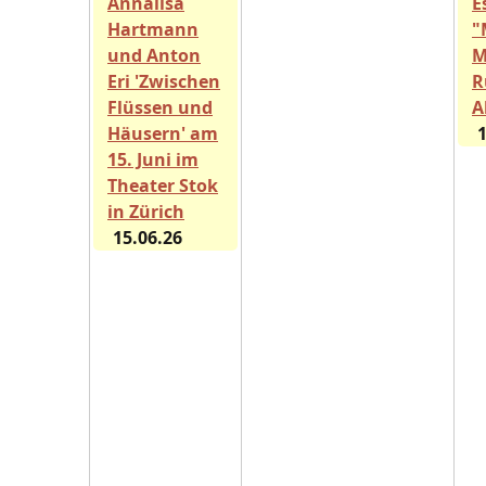
Annalisa
E
Hartmann
"
und Anton
M
Eri 'Zwischen
R
Flüssen und
A
Häusern' am
1
15. Juni im
Theater Stok
in Zürich
15.06.26