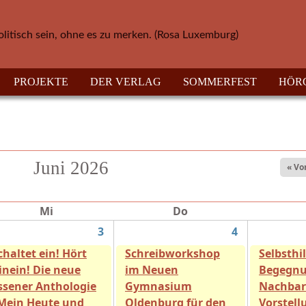
olitisch sein, ohne es zu merken. (Rosa Luxemburg)
PROJEKTE
DER VERLAG
SOMMERFEST
HÖR
Juni 2026
« Vo
Mi
Do
3
4
chaltet ein! Hört
Schreibworkshop
Selbsthil
inein! Die neue
im Neuen
Begegnu
ssener Anthologie
Gymnasium
Nachbar
Mein Heute und
Oldenburg für den
Vorstell