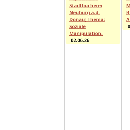
Stadtbücherei
M
Neuburg a.d.
R
Donau; Thema:
A
Soziale
0
Manipulation.
02.06.26