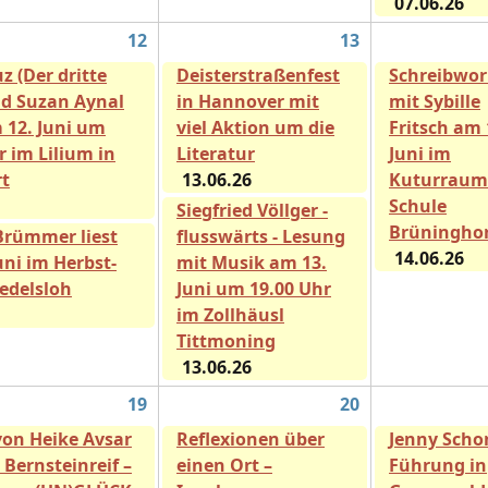
07.06.26
12
13
z (Der dritte
Deisterstraßenfest
Schreibwo
nd Suzan Aynal
in Hannover mit
mit Sybille
 12. Juni um
viel Aktion um die
Fritsch am 
r im Lilium in
Literatur
Juni im
rt
13.06.26
Kuturraum 
Schule
Siegfried Völlger -
Brüninghor
Brümmer liest
flusswärts - Lesung
14.06.26
uni im Herbst-
mit Musik am 13.
redelsloh
Juni um 19.00 Uhr
im Zollhäusl
Tittmoning
13.06.26
19
20
von Heike Avsar
Reflexionen über
Jenny Scho
 Bernsteinreif –
einen Ort –
Führung in