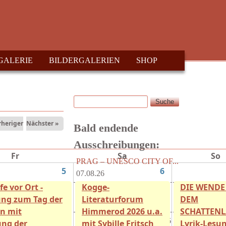
GALERIE
BILDERGALERIEN
SHOP
Suche
Suchformular
rheriger
Nächster »
Bald endende
Ausschreibungen:
Fr
Sa
So
PRAG – UNESCO CITY OF...
5
6
07.08.26
fe vor Ort -
Kogge-
DIE WENDE
Radio T - Hörspiel
ng zum Tag der
Literaturforum
DEM
Wettbewerb...
15.08.26
n mit
Himmerod 2026 u.a.
SCHATTENL
Literaturblätter der...
15.08.26
ung der
mit Sybille Fritsch
Lyrik-Lesu