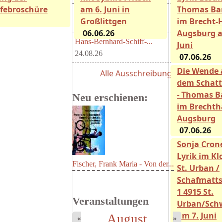
lfebroschüre
am 6. Juni in
Thomas Ba
Beiträge für den nächsten...
Großlittgen
im Brecht-
15.08.26
06.06.26
Augsburg a
Hans-Bernhard-Schiff-...
Juni
24.08.26
07.06.26
Die Wende 
Alle Ausschreibungen
dem Schatt
- Thomas B
Neu erschienen:
im Brechth
Augsburg
07.06.26
Sonja Crone
Lyrik im Kl
Fischer, Frank Maria - Von der...
St. Urban /
Schafmatts
1 4915 St.
Veranstaltungen
Urban/Sch
am 7. Juni
August
«
»