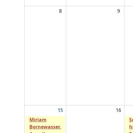
8
9
15
16
Miriam
S
Bornewasser,
h