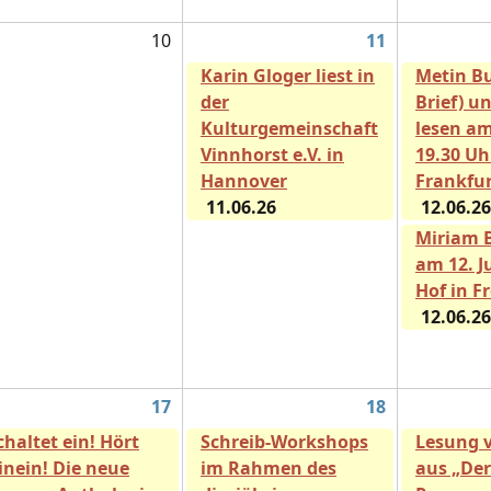
10
11
Karin Gloger liest in
Metin Bu
der
Brief) u
Kulturgemeinschaft
lesen am
Vinnhorst e.V. in
19.30 Uh
Hannover
Frankfu
11.06.26
12.06.26
Miriam 
am 12. J
Hof in F
12.06.26
17
18
chaltet ein! Hört
Schreib-Workshops
Lesung 
inein! Die neue
im Rahmen des
aus „Der