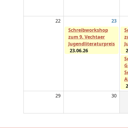
22
23
Schreibworkshop
S
zum 9. Vechtaer
z
Jugendliteraturpreis
J
23.06.26
2
S
G
S
A
2
29
30