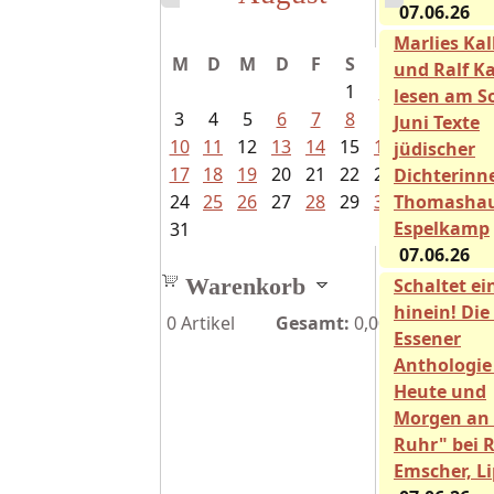
07.06.26
Marlies Ka
M
D
M
D
F
S
S
und Ralf Ka
1
2
lesen am So
3
4
5
6
7
8
9
Juni Texte
10
11
12
13
14
15
16
jüdischer
17
18
19
20
21
22
23
Dichterinn
24
25
26
27
28
29
30
Thomasha
Espelkamp
31
07.06.26
Warenkorb
Schaltet ei
hinein! Die
0
Artikel
Gesamt:
0,00€
Essener
Anthologie
Heute und
Morgen an 
Ruhr" bei 
Emscher, L