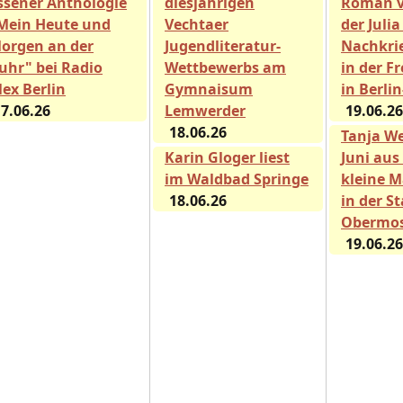
ssener Anthologie
diesjährigen
Roman 
Mein Heute und
Vechtaer
der Julia
orgen an der
Jugendliteratur-
Nachkri
uhr" bei Radio
Wettbewerbs am
in der Fr
lex Berlin
Gymnaisum
in Berli
7.06.26
Lemwerder
19.06.26
18.06.26
Tanja We
Karin Gloger liest
Juni aus
im Waldbad Springe
kleine M
18.06.26
in der S
Obermos
19.06.26