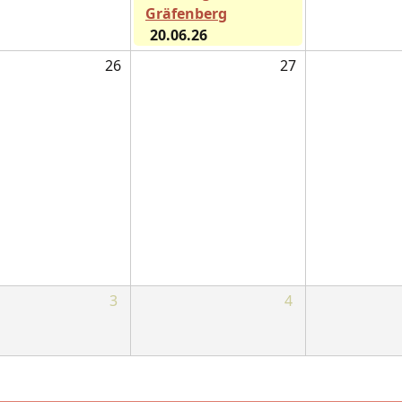
Gräfenberg
20.06.26
26
27
3
4