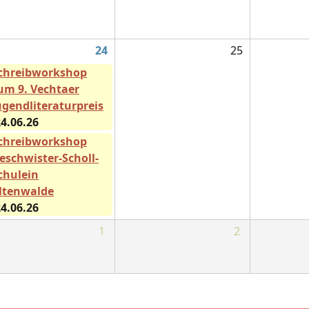
24
25
chreibworkshop
um 9. Vechtaer
ugendliteraturpreis
4.06.26
chreibworkshop
eschwister-Scholl-
chulein
ltenwalde
4.06.26
1
2